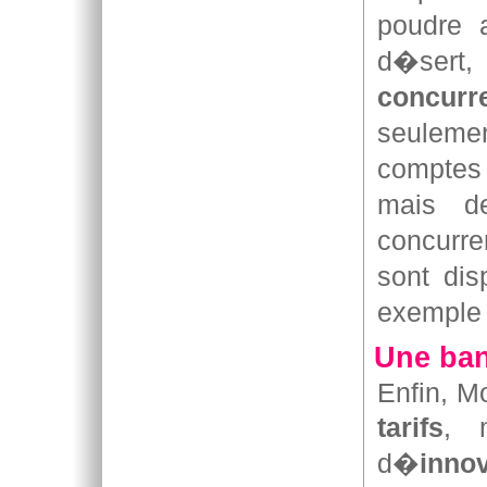
poudre 
d�sert,
concurre
seuleme
comptes 
mais de
concurre
sont di
exemple 
Une ban
Enfin, M
tarifs
, 
d�
inno