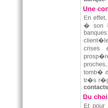
Une con
En effet
� son b
banques 
client�l
crises 
prosp�r
proches
tomb� d
tr�s r�g
contacts
Du choi
Et pour