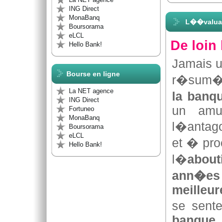
ING Direct
MonaBanq
L��valuat
Boursorama
eLCL
De loin
Hello Bank!
Jamais u
Bourse en ligne
r�sum� 
La NET agence
la banq
ING Direct
un amu
Fortuneo
MonaBanq
l�antag
Boursorama
eLCL
et � pro
Hello Bank!
l�
abou
ann�es 
meilleur
se sent
banque
.