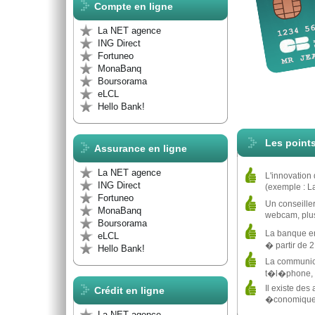
Compte en ligne
La NET agence
ING Direct
Fortuneo
MonaBanq
Boursorama
eLCL
Hello Bank!
Les points
Assurance en ligne
La NET agence
L'innovation
ING Direct
(exemple : L
Fortuneo
Un conseiller
MonaBanq
webcam, plus
Boursorama
La banque en
eLCL
� partir de 
Hello Bank!
La communica
t�l�phone,
Il existe des
Crédit en ligne
�conomiqu
La NET agence