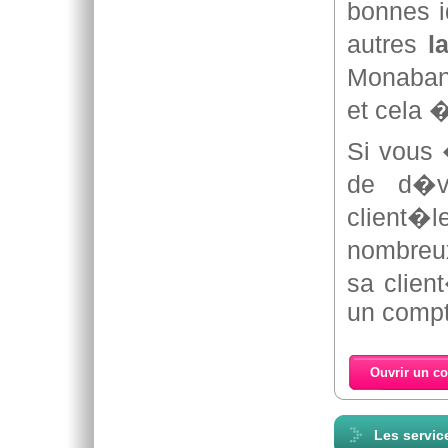
bonnes i
autres
l
Monaban
et cela 
Si vous
de d�ve
client�
nombreux
sa clien
un compt
Ouvrir un c
Les servi